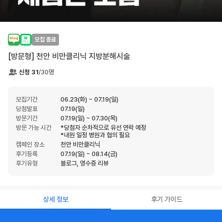
모집 종료
[방문형] 천안 비만클리닉 지방분해시술
신청
31
/
30
명
모집기간
06.23(화) ~ 07.19(일)
당첨발표
07.19(일)
방문기간
07.19(일) ~ 07.30(목)
방문 가능 시간
*당첨자 순차적으로 유선 연락 예정

*내원 일정 병원과 협의 필요
캠페인 장소
천안 비만클리닉
후기등록
07.19(일) ~ 08.14(금)
후기유형
블로그, 영수증 리뷰
상세 정보
후기 가이드