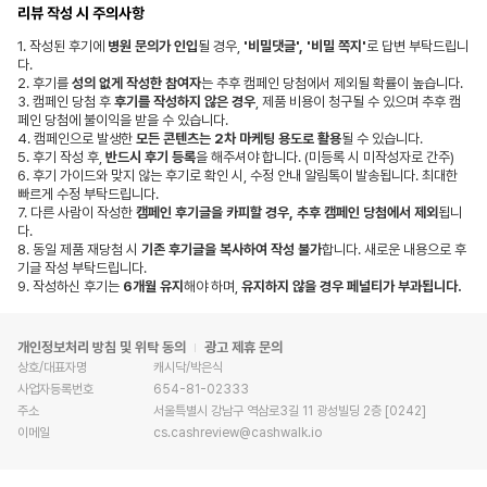
리뷰 작성 시 주의사항
1.
작성된 후기에
병원 문의가 인입
될 경우,
'비밀댓글', '비밀 쪽지'
로 답변 부탁드립니
다.
2.
후기를
성의 없게 작성한 참여자
는 추후 캠페인 당첨에서 제외될 확률이 높습니다.
3.
캠페인 당첨 후
후기를 작성하지 않은 경우
, 제품 비용이 청구될 수 있으며 추후 캠
페인 당첨에 불이익을 받을 수 있습니다.
4.
캠페인으로 발생한
모든 콘텐츠는 2차 마케팅 용도로 활용
될 수 있습니다.
5.
후기 작성 후,
반드시 후기 등록
을 해주셔야 합니다. (미등록 시 미작성자로 간주)
6.
후기 가이드와 맞지 않는 후기로 확인 시, 수정 안내 알림톡이 발송됩니다. 최대한
빠르게 수정 부탁드립니다.
7.
다른 사람이 작성한
캠페인 후기글을 카피할 경우, 추후 캠페인 당첨에서 제외
됩니
다.
8.
동일 제품 재당첨 시
기존 후기글을 복사하여 작성 불가
합니다. 새로운 내용으로 후
기글 작성 부탁드립니다.
9.
작성하신 후기는
6개월 유지
해야 하며,
유지하지 않을 경우 페널티가 부과됩니다.
개인정보처리 방침 및 위탁 동의
광고 제휴 문의
상호/대표자명
캐시닥/박은식
사업자​등록번호
654-81-02333
주소
서울특별시 강남구 역삼로3길 11 광성빌딩 2층 [0242]
이메일
cs.cashreview@cashwalk.io