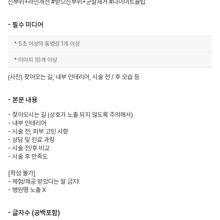
신부위+라인개선 #받으신부위+군살제거 #다이어트꿀팁
- 필수 미디어
* 5초 이상의 동영상 1개 이상
* 이미지 10개 이상
(사진) 찾아오는 길, 내부 인테리어, 시술 전 / 후 모습 등 
- 본문 내용
- 찾아오시는 길 (상호가 노출 되지 않도록 주의해서)

- 내부 인테리어

- 시술 전, 피부 고민 사항

- 상담 및 진료 과정

- 시술 전/후 비교

- 시술 후 만족도

[작성 불가]

- 체험/제공 받았다는 말 금지!

- 병원명 노출 X
- 글자수 (공백포함)