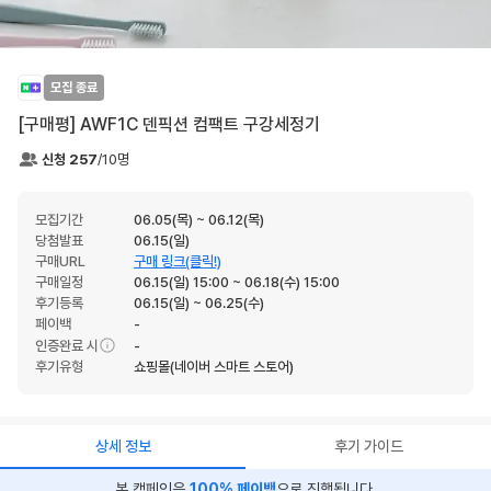
모집 종료
[구매평] AWF1C 덴픽션 컴팩트 구강세정기
신청
257
/
10
명
모집기간
06.05(목) ~ 06.12(목)
당첨발표
06.15(일)
구매URL
구매 링크(클릭!)
구매일정
06.15(일) 15:00 ~ 06.18(수) 15:00
후기등록
06.15(일) ~ 06.25(수)
페이백
-
인증완료 시
-
후기유형
쇼핑몰(네이버 스마트 스토어)
상세 정보
후기 가이드
본 캠페인은
100
% 페이백
으로 진행됩니다.